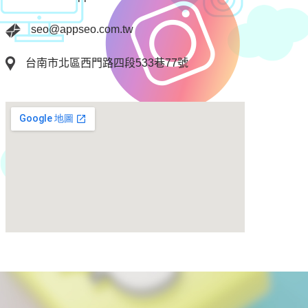
seo@appseo.com.tw
台南市北區西門路四段533巷77號