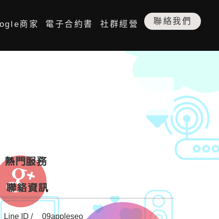
聯絡我們
ogle商家
電子合約書
社群經營
首頁
/
問與答
Line ID /
09appleseo